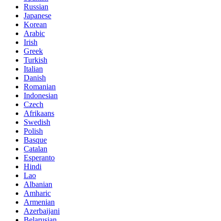
Russian
Japanese
Korean
Arabic
Irish
Greek
Turkish
Italian
Danish
Romanian
Indonesian
Czech
Afrikaans
Swedish
Polish
Basque
Catalan
Esperanto
Hindi
Lao
Albanian
Amharic
Armenian
Azerbaijani
Belarusian