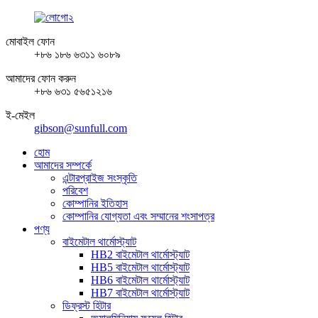
মোবাইল ফোন
+৮৬ ১৮৬ ৬৩১১ ৬০৮৯
আমাদের ফোন করুন
+৮৬ ৬৩১ ৫৬৫১২১৬
ই-মেইল
gibson@sunfull.com
হোম
আমাদের সম্পর্কে
এন্টারপ্রাইজ সংস্কৃতি
পরিবেশ
কোম্পানির ইতিহাস
কোম্পানির যোগ্যতা এবং সম্মানের শংসাপত্র
পণ্য
বাইমেটাল থার্মোস্ট্যাট
HB2 বাইমেটাল থার্মোস্ট্যাট
HB5 বাইমেটাল থার্মোস্ট্যাট
HB6 বাইমেটাল থার্মোস্ট্যাট
HB7 বাইমেটাল থার্মোস্ট্যাট
ডিফ্রস্ট হিটার