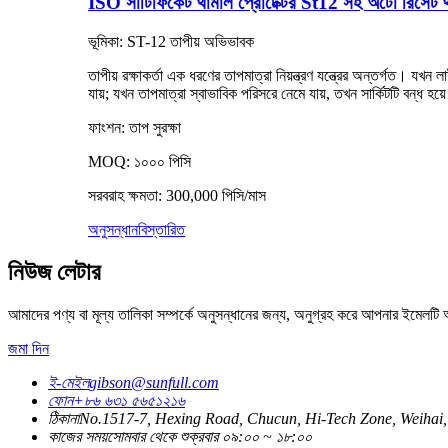
ISO সার্টিফিকেট থার্মাল প্রোটেক্টর St12 সহ অটো রিসেট থা
ভূমিকা: ST-12 তাপীয় অভিভাবক
তাপীয় রক্ষাকর্তা এক ধরণের তাপমাত্রা নিয়ন্ত্রণ যন্ত্রের অন্তর্গত। যখন ল
যায়; যখন তাপমাত্রা স্বাভাবিক পরিসরে নেমে যায়, তখন সার্কিটটি বন্ধ হয়ে
ফাংশন: তাপ সুরক্ষা
MOQ: ১০০০ পিসি
সরবরাহ ক্ষমতা: 300,000 পিসি/মাস
অনুসন্ধান
বিস্তারিত
নিউজ লেটার
আমাদের পণ্য বা মূল্য তালিকা সম্পর্কে অনুসন্ধানের জন্য, অনুগ্রহ করে আপনার ইমেলট
জমা দিন
ই-মেইল
gibson@sunfull.com
ফোন
+৮৬ ৬৩১ ৫৬৫১২১৬
ঠিকানা
No.1517-7, Hexing Road, Chucun, Hi-Tech Zone, Weihai
কাজের সময়
সোমবার থেকে শুক্রবার ০৯:০০ ~ ১৮:০০