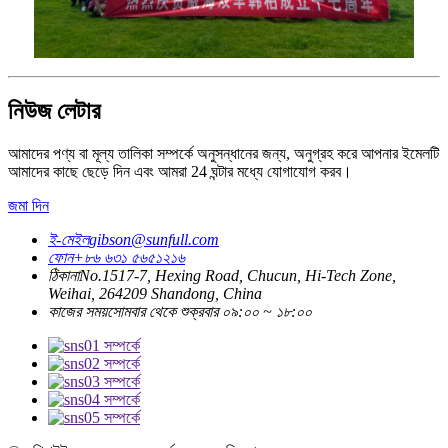
নিউজ লেটার
আমাদের পণ্য বা মূল্য তালিকা সম্পর্কে অনুসন্ধানের জন্য, অনুগ্রহ করে আপনার ইমেলটি
আমাদের কাছে ছেড়ে দিন এবং আমরা 24 ঘন্টার মধ্যে যোগাযোগ করব।
জমা দিন
ই-মেইল
gibson@sunfull.com
ফোন
+৮৬ ৬৩১ ৫৬৫১২১৬
ঠিকানা
No.1517-7, Hexing Road, Chucun, Hi-Tech Zone,
Weihai, 264209 Shandong, China
কাজের সময়
সোমবার থেকে শুক্রবার ০৯:০০ ~ ১৮:০০