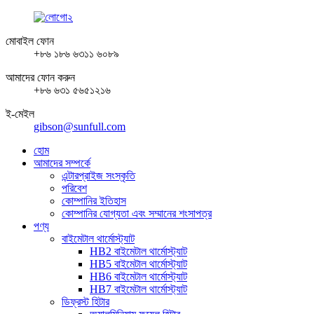
মোবাইল ফোন
+৮৬ ১৮৬ ৬৩১১ ৬০৮৯
আমাদের ফোন করুন
+৮৬ ৬৩১ ৫৬৫১২১৬
ই-মেইল
gibson@sunfull.com
হোম
আমাদের সম্পর্কে
এন্টারপ্রাইজ সংস্কৃতি
পরিবেশ
কোম্পানির ইতিহাস
কোম্পানির যোগ্যতা এবং সম্মানের শংসাপত্র
পণ্য
বাইমেটাল থার্মোস্ট্যাট
HB2 বাইমেটাল থার্মোস্ট্যাট
HB5 বাইমেটাল থার্মোস্ট্যাট
HB6 বাইমেটাল থার্মোস্ট্যাট
HB7 বাইমেটাল থার্মোস্ট্যাট
ডিফ্রস্ট হিটার