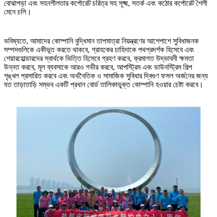
বোঝাপড়া এবং সহনশীলতার কর্পোরেট চরিত্র সহ সূক্ষ্ম, সতর্ক এবং কঠোর কর্পোরেট শৈলী
মেনে চলি।
ভবিষ্যতে, আমাদের কোম্পানি বুদ্ধিমান তাপমাত্রা নিয়ন্ত্রণের আশেপাশে সুবিধাজনক
সম্পদগুলিকে একীভূত করতে থাকবে, গ্রাহকের চাহিদাকে পথপ্রদর্শক হিসেবে এবং
শেয়ারহোল্ডারদের স্বার্থকে ভিত্তি হিসেবে গ্রহণ করবে, ক্রমাগত উদ্ভাবনী ক্ষমতা
উন্নত করবে, মূল ব্যবসাকে আরও গভীর করবে, আপস্ট্রিম এবং ডাউনস্ট্রিম শিল্প
শৃঙ্খল প্রসারিত করবে এবং অর্থনৈতিক ও সামাজিক সুবিধার দ্বিগুণ ফসল অর্জনের জন্য
যত তাড়াতাড়ি সম্ভব একটি প্রধান বোর্ড তালিকাভুক্ত কোম্পানি হওয়ার চেষ্টা করবে।