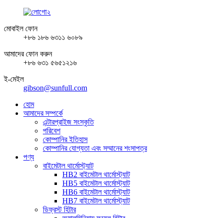
মোবাইল ফোন
+৮৬ ১৮৬ ৬৩১১ ৬০৮৯
আমাদের ফোন করুন
+৮৬ ৬৩১ ৫৬৫১২১৬
ই-মেইল
gibson@sunfull.com
হোম
আমাদের সম্পর্কে
এন্টারপ্রাইজ সংস্কৃতি
পরিবেশ
কোম্পানির ইতিহাস
কোম্পানির যোগ্যতা এবং সম্মানের শংসাপত্র
পণ্য
বাইমেটাল থার্মোস্ট্যাট
HB2 বাইমেটাল থার্মোস্ট্যাট
HB5 বাইমেটাল থার্মোস্ট্যাট
HB6 বাইমেটাল থার্মোস্ট্যাট
HB7 বাইমেটাল থার্মোস্ট্যাট
ডিফ্রস্ট হিটার