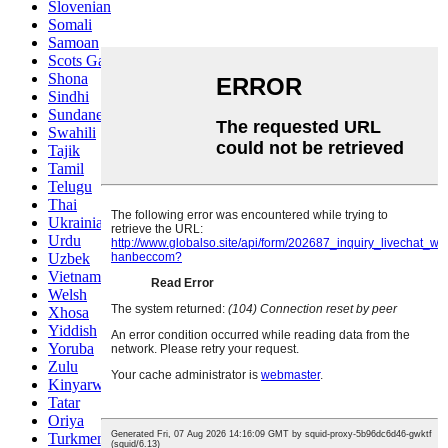
Slovenian
Somali
Samoan
Scots Gaelic
Shona
Sindhi
Sundanese
Swahili
Tajik
Tamil
Telugu
Thai
Ukrainian
Urdu
Uzbek
Vietnamese
Welsh
Xhosa
Yiddish
Yoruba
Zulu
Kinyarwanda
Tatar
Oriya
Turkmen