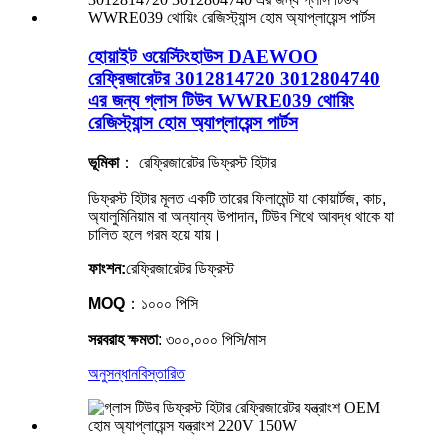
হোয়াইট ওয়েস্টিংহাউস DAEWOO
রেফ্রিজারেটর 3012814720 3012804740
এর জন্য গ্লাস টিউব WWRE039 থোয়িং
রেজিস্ট্যান্স হোম অ্যাপ্লায়েন্স পার্টস
ভূমিকা
： রেফ্রিজারেটর ডিফ্রস্ট হিটার
ডিফ্রস্ট হিটার মূলত একটি তারের ফিলামেন্ট যা কোয়ার্টজ, কাচ,
অ্যালুমিনিয়াম বা অন্যান্য উপাদান, টিউব শিথে আবদ্ধ থাকে যা
চালিত হলে গরম হয়ে যায়।
ফাংশন:
রেফ্রিজারেটর ডিফ্রস্ট
MOQ
：১০০০ পিসি
সরবরাহ ক্ষমতা
: ৩০০,০০০ পিসি/মাস
অনুসন্ধান
বিস্তারিত