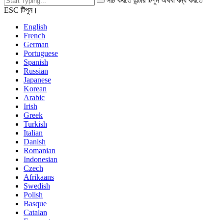
সার্চ করতে এন্টার টিপুন অথবা বন্ধ করতে
ESC টিপুন।
English
French
German
Portuguese
Spanish
Russian
Japanese
Korean
Arabic
Irish
Greek
Turkish
Italian
Danish
Romanian
Indonesian
Czech
Afrikaans
Swedish
Polish
Basque
Catalan