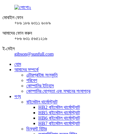
মোবাইল ফোন
+৮৬ ১৮৬ ৬৩১১ ৬০৮৯
আমাদের ফোন করুন
+৮৬ ৬৩১ ৫৬৫১২১৬
ই-মেইল
gibson@sunfull.com
হোম
আমাদের সম্পর্কে
এন্টারপ্রাইজ সংস্কৃতি
পরিবেশ
কোম্পানির ইতিহাস
কোম্পানির যোগ্যতা এবং সম্মানের শংসাপত্র
পণ্য
বাইমেটাল থার্মোস্ট্যাট
HB2 বাইমেটাল থার্মোস্ট্যাট
HB5 বাইমেটাল থার্মোস্ট্যাট
HB6 বাইমেটাল থার্মোস্ট্যাট
HB7 বাইমেটাল থার্মোস্ট্যাট
ডিফ্রস্ট হিটার