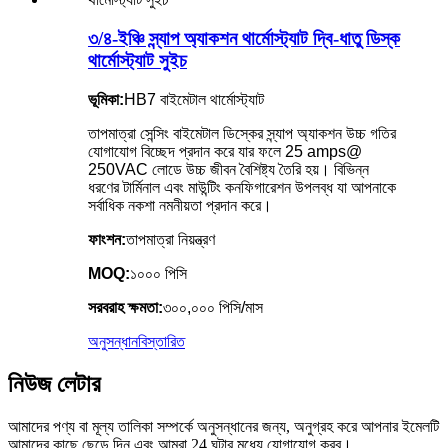
৩/৪-ইঞ্চি স্ন্যাপ অ্যাকশন থার্মোস্ট্যাট দ্বি-ধাতু ডিস্ক
থার্মোস্ট্যাট সুইচ
ভূমিকা:
HB7 বাইমেটাল থার্মোস্ট্যাট
তাপমাত্রা সেন্সিং বাইমেটাল ডিস্কের স্ন্যাপ অ্যাকশন উচ্চ গতির
যোগাযোগ বিচ্ছেদ প্রদান করে যার ফলে 25 amps@
250VAC লোডে উচ্চ জীবন বৈশিষ্ট্য তৈরি হয়। বিভিন্ন
ধরণের টার্মিনাল এবং মাউন্টিং কনফিগারেশন উপলব্ধ যা আপনাকে
সর্বাধিক নকশা নমনীয়তা প্রদান করে।
ফাংশন:
তাপমাত্রা নিয়ন্ত্রণ
MOQ:
১০০০ পিসি
সরবরাহ ক্ষমতা:
৩০০,০০০ পিসি/মাস
অনুসন্ধান
বিস্তারিত
নিউজ লেটার
আমাদের পণ্য বা মূল্য তালিকা সম্পর্কে অনুসন্ধানের জন্য, অনুগ্রহ করে আপনার ইমেলটি
আমাদের কাছে ছেড়ে দিন এবং আমরা 24 ঘন্টার মধ্যে যোগাযোগ করব।